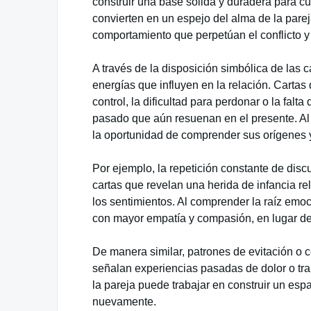
construir una base sólida y duradera para cua
convierten en un espejo del alma de la parej
comportamiento que perpetúan el conflicto y 
A través de la disposición simbólica de las ca
energías que influyen en la relación. Carta
control, la dificultad para perdonar o la fa
pasado que aún resuenan en el presente. Al tr
la oportunidad de comprender sus orígenes y
Por ejemplo, la repetición constante de dis
cartas que revelan una herida de infancia re
los sentimientos. Al comprender la raíz emo
con mayor empatía y compasión, en lugar de c
De manera similar, patrones de evitación o 
señalan experiencias pasadas de dolor o trai
la pareja puede trabajar en construir un esp
nuevamente.