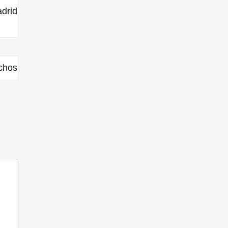
drid
echos