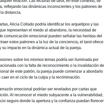
lquier relación. Las lecturas de tarot, en este contexto, se
a, reflejando las dinámicas inconscientes y los patrones de
la distancia.
rtas, Alicia Collado podría identificar los arquetipos y las
s que representan el miedo al abandono, la necesidad de
lta de comunicación emocional pueden señalar las heridas del
aer estos patrones a la luz de la conciencia, el tarot ofrece
 su impacto en la dinámica actual de la pareja.
cusiones sobre los mismos temas podría ser iluminada por
lacionada con la falta de reconocimiento o la invalidación de
cional de este patrón, la pareja puede comenzar a abordarlo
aer en el ciclo de la culpa y la recriminación.
cerrazón emocional podrían ser revelados por cartas que
ción. Al reconocer el miedo subyacente a la vulnerabilidad,
acio seguro donde la apertura y la confianza puedan florecer